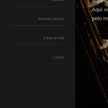
adjunt
Aqui v
pelo m
DOWNLOADS
CONTATOS
S
LINKS