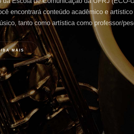
o da Escola de Comunicação da UFRJ (ECO-
ocê encontrará conteúdo acadêmico e artístico 
úsico, tanto como artística como professor/pes
AIBA MAIS